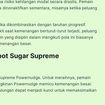
a risiko kehilangan modal secara drastis. Pemain
a dinonaktifkan sementara, misalnya ketika peluang
ketika dikombinasikan dengan taruhan progresif.
it saat kemenangan berturut-turut terjadi, peluang
 yang disiplin dalam mengikuti pola ini biasanya
kemenangan besar.
pot Sugar Supreme
r Supreme Powernudge. Untuk meraihnya, pemain
ungkinan Powernudge memicu kemenangan besar.
ulungan dapat menjadi kunci untuk memaksimalkan