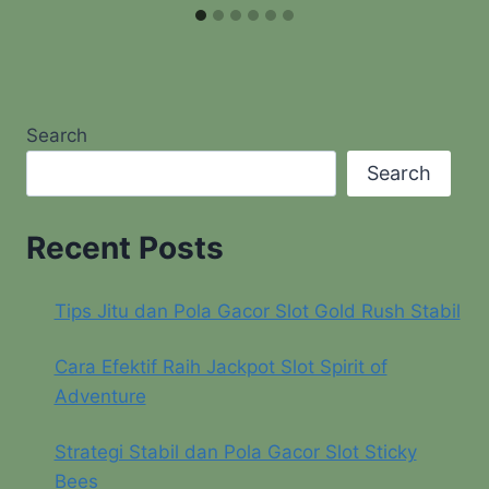
Search
Search
Recent Posts
Tips Jitu dan Pola Gacor Slot Gold Rush Stabil
Cara Efektif Raih Jackpot Slot Spirit of
Adventure
Strategi Stabil dan Pola Gacor Slot Sticky
Bees