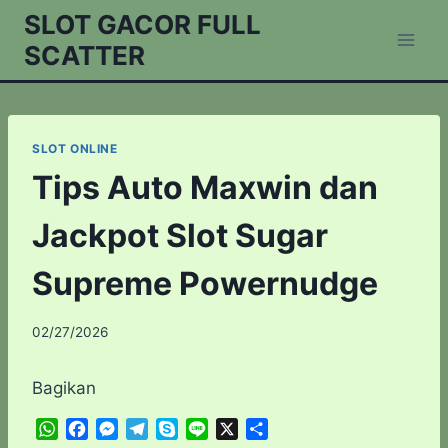
Skip
SLOT GACOR FULL
to
SCATTER
content
SLOT ONLINE
Tips Auto Maxwin dan
Jackpot Slot Sugar
Supreme Powernudge
02/27/2026
Bagikan
W
F
M
T
S
L
X
S