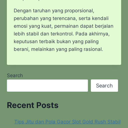
Dengan taruhan yang proporsional,
perubahan yang terencana, serta kendali
emosi yang kuat, permainan dapat berjalan
lebih stabil dan terkontrol. Pada akhirnya,
keputusan terbaik bukan yang paling
berani, melainkan yang paling rasional.
Search
Search
Recent Posts
Tips Jitu dan Pola Gacor Slot Gold Rush Stabil