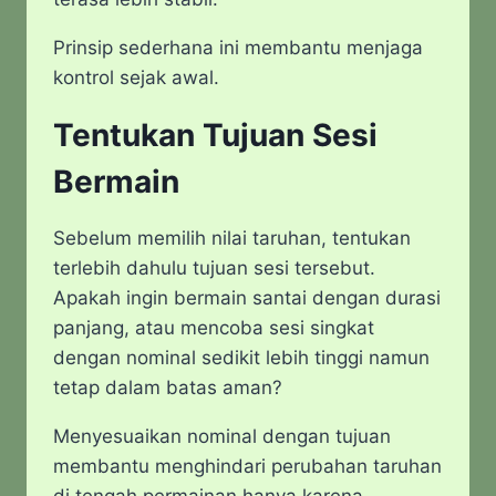
Prinsip sederhana ini membantu menjaga
kontrol sejak awal.
Tentukan Tujuan Sesi
Bermain
Sebelum memilih nilai taruhan, tentukan
terlebih dahulu tujuan sesi tersebut.
Apakah ingin bermain santai dengan durasi
panjang, atau mencoba sesi singkat
dengan nominal sedikit lebih tinggi namun
tetap dalam batas aman?
Menyesuaikan nominal dengan tujuan
membantu menghindari perubahan taruhan