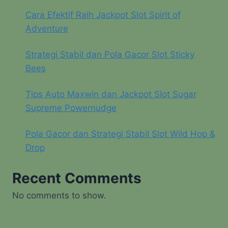
Cara Efektif Raih Jackpot Slot Spirit of
Adventure
Strategi Stabil dan Pola Gacor Slot Sticky
Bees
Tips Auto Maxwin dan Jackpot Slot Sugar
Supreme Powernudge
Pola Gacor dan Strategi Stabil Slot Wild Hop &
Drop
Recent Comments
No comments to show.