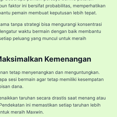
pun faktor ini bersifat probabilitas, memperhatikan
antu pemain membuat keputusan lebih tepat.
 lama tanpa strategi bisa mengurangi konsentrasi
 Mengatur waktu bermain dengan baik membantu
etiap peluang yang muncul untuk meraih
Maksimalkan Kemenangan
inan tetap menyenangkan dan menguntungkan.
pa sesi bermain agar tetap memiliki kesempatan
bisan dana.
 menaikkan taruhan secara drastis saat menang atau
endekatan ini memastikan setiap taruhan lebih
untuk meraih Maxwin.