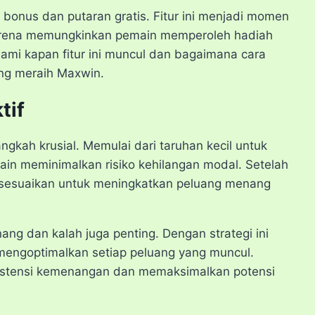
r bonus dan putaran gratis. Fitur ini menjadi momen
arena memungkinkan pemain memperoleh hadiah
i kapan fitur ini muncul dan bagaimana cara
ng meraih Maxwin.
tif
gkah krusial. Memulai dari taruhan kecil untuk
in meminimalkan risiko kehilangan modal. Setelah
isesuaikan untuk meningkatkan peluang menang
nang dan kalah juga penting. Dengan strategi ini
mengoptimalkan setiap peluang yang muncul.
istensi kemenangan dan memaksimalkan potensi