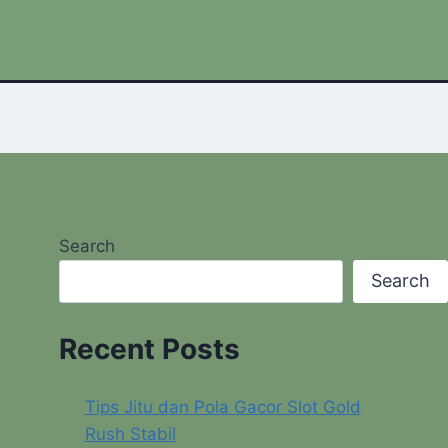
Search
Search
Recent Posts
Tips Jitu dan Pola Gacor Slot Gold
Rush Stabil