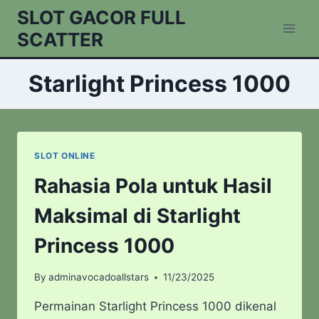
Skip
SLOT GACOR FULL
to
SCATTER
content
Starlight Princess 1000
SLOT ONLINE
Rahasia Pola untuk Hasil
Maksimal di Starlight
Princess 1000
By
adminavocadoallstars
11/23/2025
Permainan Starlight Princess 1000 dikenal