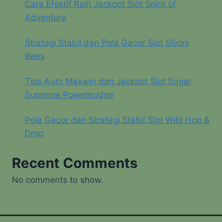
Cara Efektif Raih Jackpot Slot Spirit of
Adventure
Strategi Stabil dan Pola Gacor Slot Sticky
Bees
Tips Auto Maxwin dan Jackpot Slot Sugar
Supreme Powernudge
Pola Gacor dan Strategi Stabil Slot Wild Hop &
Drop
Recent Comments
No comments to show.