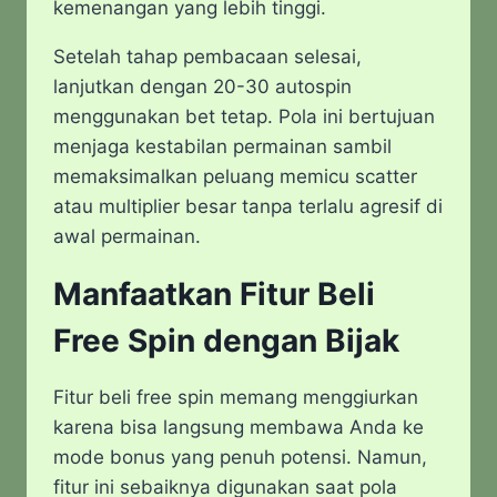
kemenangan yang lebih tinggi.
Setelah tahap pembacaan selesai,
lanjutkan dengan 20-30 autospin
menggunakan bet tetap. Pola ini bertujuan
menjaga kestabilan permainan sambil
memaksimalkan peluang memicu scatter
atau multiplier besar tanpa terlalu agresif di
awal permainan.
Manfaatkan Fitur Beli
Free Spin dengan Bijak
Fitur beli free spin memang menggiurkan
karena bisa langsung membawa Anda ke
mode bonus yang penuh potensi. Namun,
fitur ini sebaiknya digunakan saat pola