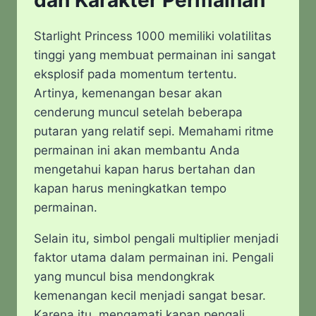
dan Karakter Permainan
Starlight Princess 1000 memiliki volatilitas
tinggi yang membuat permainan ini sangat
eksplosif pada momentum tertentu.
Artinya, kemenangan besar akan
cenderung muncul setelah beberapa
putaran yang relatif sepi. Memahami ritme
permainan ini akan membantu Anda
mengetahui kapan harus bertahan dan
kapan harus meningkatkan tempo
permainan.
Selain itu, simbol pengali multiplier menjadi
faktor utama dalam permainan ini. Pengali
yang muncul bisa mendongkrak
kemenangan kecil menjadi sangat besar.
Karena itu, mengamati kapan pengali