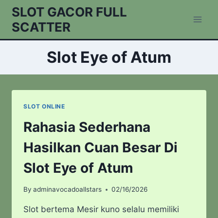
Skip
SLOT GACOR FULL
to
SCATTER
content
Slot Eye of Atum
SLOT ONLINE
Rahasia Sederhana
Hasilkan Cuan Besar Di
Slot Eye of Atum
By
adminavocadoallstars
02/16/2026
Slot bertema Mesir kuno selalu memiliki