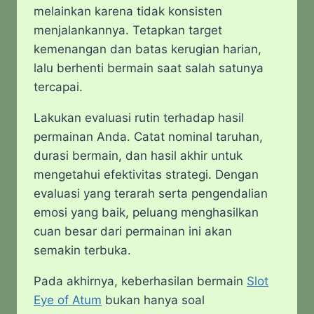
melainkan karena tidak konsisten
menjalankannya. Tetapkan target
kemenangan dan batas kerugian harian,
lalu berhenti bermain saat salah satunya
tercapai.
Lakukan evaluasi rutin terhadap hasil
permainan Anda. Catat nominal taruhan,
durasi bermain, dan hasil akhir untuk
mengetahui efektivitas strategi. Dengan
evaluasi yang terarah serta pengendalian
emosi yang baik, peluang menghasilkan
cuan besar dari permainan ini akan
semakin terbuka.
Pada akhirnya, keberhasilan bermain
Slot
Eye of Atum
bukan hanya soal