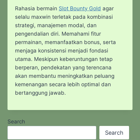
Rahasia bermain
Slot Bounty Gold
agar
selalu maxwin terletak pada kombinasi
strategi, manajemen modal, dan
pengendalian diri. Memahami fitur
permainan, memanfaatkan bonus, serta
menjaga konsistensi menjadi fondasi
utama. Meskipun keberuntungan tetap
berperan, pendekatan yang terencana
akan membantu meningkatkan peluang
kemenangan secara lebih optimal dan
bertanggung jawab.
Search
Search