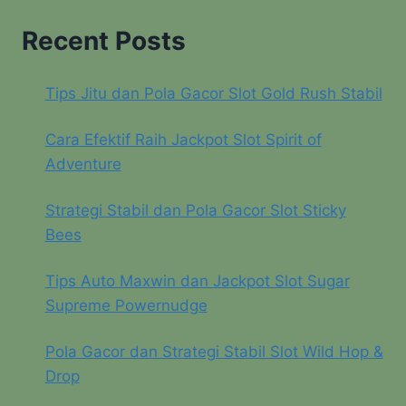
Recent Posts
Tips Jitu dan Pola Gacor Slot Gold Rush Stabil
Cara Efektif Raih Jackpot Slot Spirit of
Adventure
Strategi Stabil dan Pola Gacor Slot Sticky
Bees
Tips Auto Maxwin dan Jackpot Slot Sugar
Supreme Powernudge
Pola Gacor dan Strategi Stabil Slot Wild Hop &
Drop