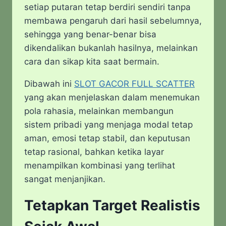
setiap putaran tetap berdiri sendiri tanpa
membawa pengaruh dari hasil sebelumnya,
sehingga yang benar-benar bisa
dikendalikan bukanlah hasilnya, melainkan
cara dan sikap kita saat bermain.
Dibawah ini
SLOT GACOR FULL SCATTER
yang akan menjelaskan dalam menemukan
pola rahasia, melainkan membangun
sistem pribadi yang menjaga modal tetap
aman, emosi tetap stabil, dan keputusan
tetap rasional, bahkan ketika layar
menampilkan kombinasi yang terlihat
sangat menjanjikan.
Tetapkan Target Realistis