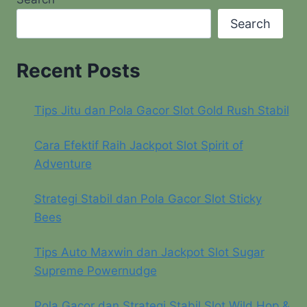
Search
Recent Posts
Tips Jitu dan Pola Gacor Slot Gold Rush Stabil
Cara Efektif Raih Jackpot Slot Spirit of
Adventure
Strategi Stabil dan Pola Gacor Slot Sticky
Bees
Tips Auto Maxwin dan Jackpot Slot Sugar
Supreme Powernudge
Pola Gacor dan Strategi Stabil Slot Wild Hop &