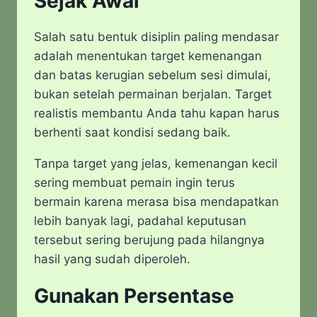
Sejak Awal
Salah satu bentuk disiplin paling mendasar
adalah menentukan target kemenangan
dan batas kerugian sebelum sesi dimulai,
bukan setelah permainan berjalan. Target
realistis membantu Anda tahu kapan harus
berhenti saat kondisi sedang baik.
Tanpa target yang jelas, kemenangan kecil
sering membuat pemain ingin terus
bermain karena merasa bisa mendapatkan
lebih banyak lagi, padahal keputusan
tersebut sering berujung pada hilangnya
hasil yang sudah diperoleh.
Gunakan Persentase