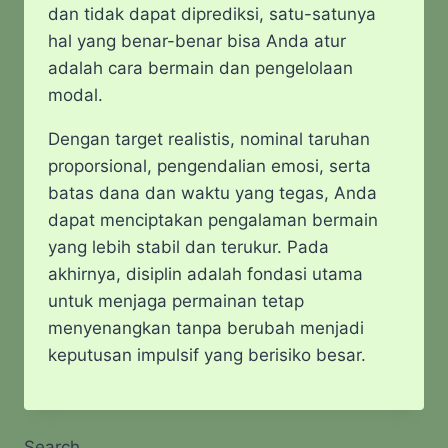
dan tidak dapat diprediksi, satu-satunya
hal yang benar-benar bisa Anda atur
adalah cara bermain dan pengelolaan
modal.
Dengan target realistis, nominal taruhan
proporsional, pengendalian emosi, serta
batas dana dan waktu yang tegas, Anda
dapat menciptakan pengalaman bermain
yang lebih stabil dan terukur. Pada
akhirnya, disiplin adalah fondasi utama
untuk menjaga permainan tetap
menyenangkan tanpa berubah menjadi
keputusan impulsif yang berisiko besar.
Search