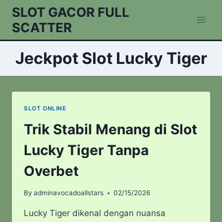
Skip
SLOT GACOR FULL
to
SCATTER
content
Jeckpot Slot Lucky Tiger
SLOT ONLINE
Trik Stabil Menang di Slot
Lucky Tiger Tanpa
Overbet
By
adminavocadoallstars
02/15/2026
Lucky Tiger dikenal dengan nuansa