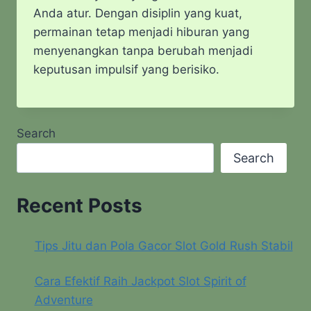
Anda atur. Dengan disiplin yang kuat,
permainan tetap menjadi hiburan yang
menyenangkan tanpa berubah menjadi
keputusan impulsif yang berisiko.
Search
Search
Recent Posts
Tips Jitu dan Pola Gacor Slot Gold Rush Stabil
Cara Efektif Raih Jackpot Slot Spirit of
Adventure