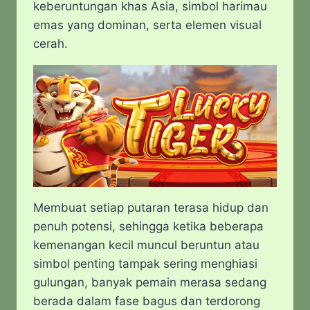
keberuntungan khas Asia, simbol harimau
emas yang dominan, serta elemen visual
cerah.
Membuat setiap putaran terasa hidup dan
penuh potensi, sehingga ketika beberapa
kemenangan kecil muncul beruntun atau
simbol penting tampak sering menghiasi
gulungan, banyak pemain merasa sedang
berada dalam fase bagus dan terdorong