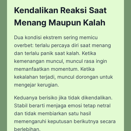
Kendalikan Reaksi Saat
Menang Maupun Kalah
Dua kondisi ekstrem sering memicu
overbet: terlalu percaya diri saat menang
dan terlalu panik saat kalah. Ketika
kemenangan muncul, muncul rasa ingin
memanfaatkan momentum. Ketika
kekalahan terjadi, muncul dorongan untuk
mengejar kerugian.
Keduanya berisiko jika tidak dikendalikan.
Stabil berarti menjaga emosi tetap netral
dan tidak membiarkan satu hasil
memengaruhi keputusan berikutnya secara
berlebihan.