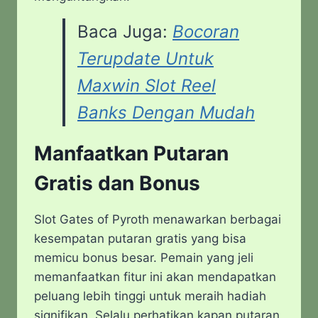
Baca Juga:
Bocoran
Terupdate Untuk
Maxwin Slot Reel
Banks Dengan Mudah
Manfaatkan Putaran
Gratis dan Bonus
Slot Gates of Pyroth menawarkan berbagai
kesempatan putaran gratis yang bisa
memicu bonus besar. Pemain yang jeli
memanfaatkan fitur ini akan mendapatkan
peluang lebih tinggi untuk meraih hadiah
signifikan. Selalu perhatikan kapan putaran