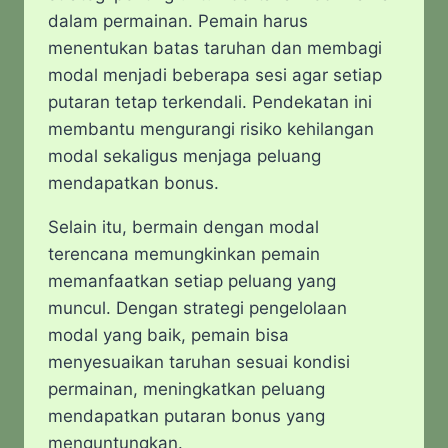
dalam permainan. Pemain harus
menentukan batas taruhan dan membagi
modal menjadi beberapa sesi agar setiap
putaran tetap terkendali. Pendekatan ini
membantu mengurangi risiko kehilangan
modal sekaligus menjaga peluang
mendapatkan bonus.
Selain itu, bermain dengan modal
terencana memungkinkan pemain
memanfaatkan setiap peluang yang
muncul. Dengan strategi pengelolaan
modal yang baik, pemain bisa
menyesuaikan taruhan sesuai kondisi
permainan, meningkatkan peluang
mendapatkan putaran bonus yang
menguntungkan.