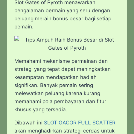
Slot Gates of Pyroth menawarkan
pengalaman bermain yang seru dengan
peluang meraih bonus besar bagi setiap
pemain.
Memahami mekanisme permainan dan
strategi yang tepat dapat meningkatkan
kesempatan mendapatkan hadiah
signifikan. Banyak pemain sering
melewatkan peluang karena kurang
memahami pola pembayaran dan fitur
khusus yang tersedia.
Dibawah ini
SLOT GACOR FULL SCATTER
akan menghadirkan strategi cerdas untuk