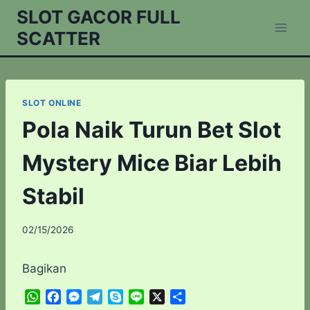
Skip
SLOT GACOR FULL
to
SCATTER
content
SLOT ONLINE
Pola Naik Turun Bet Slot
Mystery Mice Biar Lebih
Stabil
02/15/2026
Bagikan
W
F
M
T
S
L
X
S