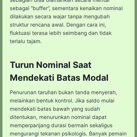
sebagian bisa diamankan secara mental
sebagai “buffer”, sementara kenaikan nominal
dilakukan secara wajar tanpa mengubah
struktur rencana awal. Dengan cara ini,
fluktuasi terasa lebih seimbang dan tidak
terlalu tajam.
Turun Nominal Saat
Mendekati Batas Modal
Penurunan taruhan bukan tanda menyerah,
melainkan bentuk kontrol. Jika saldo mulai
mendekati batas bawah yang sudah
ditentukan, menurunkan nominal dapat
memperpanjang durasi bermain sekaligus
mengurangi tekanan psikologis. Banyak pemain