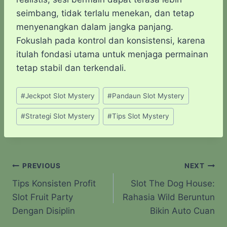
seimbang, tidak terlalu menekan, dan tetap
menyenangkan dalam jangka panjang.
Fokuslah pada kontrol dan konsistensi, karena
itulah fondasi utama untuk menjaga permainan
tetap stabil dan terkendali.
Post
#
Jeckpot Slot Mystery
#
Pandaun Slot Mystery
Tags:
#
Strategi Slot Mystery
#
Tips Slot Mystery
Post
PREVIOUS
NEXT
Tips Konsisten Profit
Slot The Dog House:
navigation
Slot Fruit Party
Rahasia Wild Beruntun
Dengan Disiplin
Bikin Auto Cuan