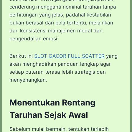
cenderung mengganti nominal taruhan tanpa
perhitungan yang jelas, padahal kestabilan
bukan berasal dari pola tertentu, melainkan
dari konsistensi manajemen modal dan
pengendalian emosi.
Berikut ini
SLOT GACOR FULL SCATTER
yang
akan menghadirkan panduan lengkap agar
setiap putaran terasa lebih strategis dan
menyenangkan.
Menentukan Rentang
Taruhan Sejak Awal
Sebelum mulai bermain, tentukan terlebih