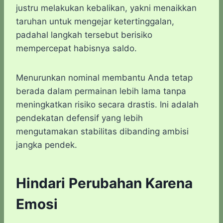
justru melakukan kebalikan, yakni menaikkan
taruhan untuk mengejar ketertinggalan,
padahal langkah tersebut berisiko
mempercepat habisnya saldo.
Menurunkan nominal membantu Anda tetap
berada dalam permainan lebih lama tanpa
meningkatkan risiko secara drastis. Ini adalah
pendekatan defensif yang lebih
mengutamakan stabilitas dibanding ambisi
jangka pendek.
Hindari Perubahan Karena
Emosi