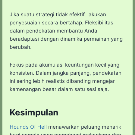
Jika suatu strategi tidak efektif, lakukan
penyesuaian secara bertahap. Fleksibilitas
dalam pendekatan membantu Anda
beradaptasi dengan dinamika permainan yang
berubah.
Fokus pada akumulasi keuntungan kecil yang
konsisten. Dalam jangka panjang, pendekatan
ini sering lebih realistis dibanding mengejar
kemenangan besar dalam satu sesi saja.
Kesimpulan
Hounds Of Hell
menawarkan peluang menarik