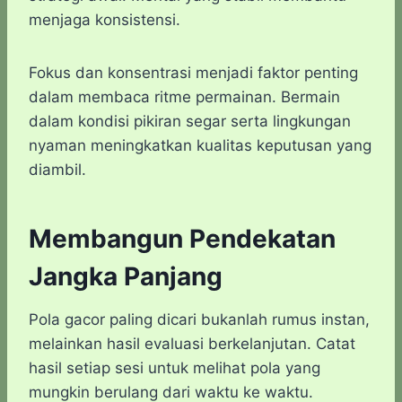
menjaga konsistensi.
Fokus dan konsentrasi menjadi faktor penting
dalam membaca ritme permainan. Bermain
dalam kondisi pikiran segar serta lingkungan
nyaman meningkatkan kualitas keputusan yang
diambil.
Membangun Pendekatan
Jangka Panjang
Pola gacor paling dicari bukanlah rumus instan,
melainkan hasil evaluasi berkelanjutan. Catat
hasil setiap sesi untuk melihat pola yang
mungkin berulang dari waktu ke waktu.