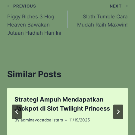
Post
PREVIOUS
NEXT
Piggy Riches 3 Hog
Sloth Tumble Cara
navigation
Heaven Bawakan
Mudah Raih Maxwin!
Jutaan Hadiah Hari Ini
Similar Posts
Strategi Ampuh Mendapatkan
Jackpot di Slot Twilight Princess
By
adminavocadoallstars
11/19/2025