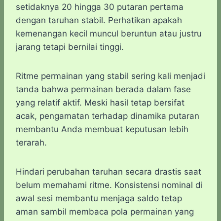
setidaknya 20 hingga 30 putaran pertama
dengan taruhan stabil. Perhatikan apakah
kemenangan kecil muncul beruntun atau justru
jarang tetapi bernilai tinggi.
Ritme permainan yang stabil sering kali menjadi
tanda bahwa permainan berada dalam fase
yang relatif aktif. Meski hasil tetap bersifat
acak, pengamatan terhadap dinamika putaran
membantu Anda membuat keputusan lebih
terarah.
Hindari perubahan taruhan secara drastis saat
belum memahami ritme. Konsistensi nominal di
awal sesi membantu menjaga saldo tetap
aman sambil membaca pola permainan yang